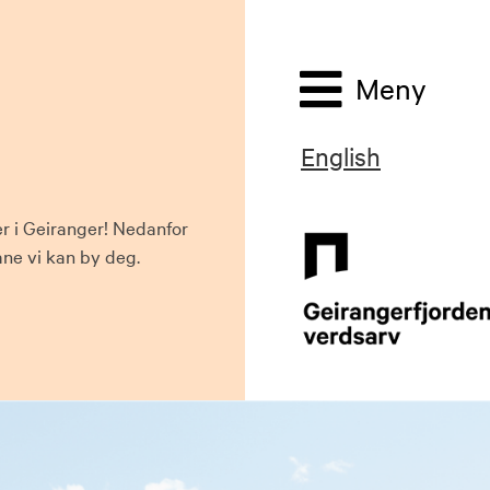
Meny
English
r i Geiranger! Nedanfor
ane vi kan by deg.