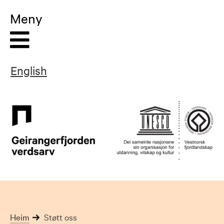
Skip
Meny
to
content
English
Heim
Støtt oss