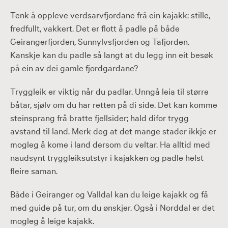
Tenk å oppleve verdsarvfjordane frå ein kajakk: stille,
fredfullt, vakkert. Det er flott å padle på både
Geirangerfjorden, Sunnylvsfjorden og Tafjorden.
Kanskje kan du padle så langt at du legg inn eit besøk
på ein av dei gamle fjordgardane?
Tryggleik er viktig når du padlar. Unngå leia til større
båtar, sjølv om du har retten på di side. Det kan komme
steinsprang frå bratte fjellsider; hald difor trygg
avstand til land. Merk deg at det mange stader ikkje er
mogleg å kome i land dersom du veltar. Ha alltid med
naudsynt tryggleiksutstyr i kajakken og padle helst
fleire saman.
Både i Geiranger og Valldal kan du leige kajakk og få
med guide på tur, om du ønskjer. Også i Norddal er det
mogleg å leige kajakk.