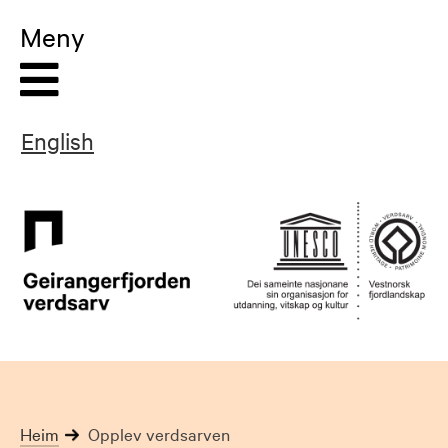
Skip
Meny
to
content
English
Heim
Opplev verdsarven