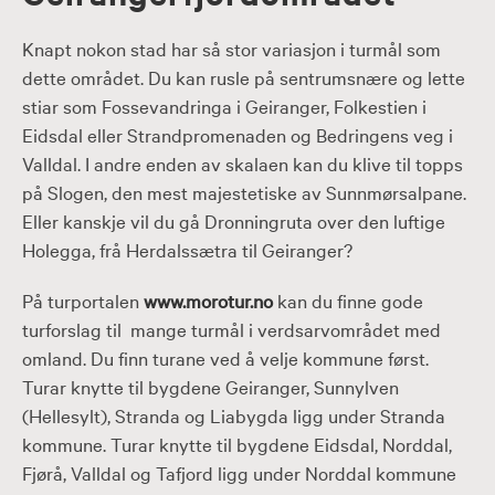
Knapt nokon stad har så stor variasjon i turmål som
dette området. Du kan rusle på sentrumsnære og lette
stiar som Fossevandringa i Geiranger, Folkestien i
Eidsdal eller Strandpromenaden og Bedringens veg i
Valldal. I andre enden av skalaen kan du klive til topps
på Slogen, den mest majestetiske av Sunnmørsalpane.
Eller kanskje vil du gå Dronningruta over den luftige
Holegga, frå Herdalssætra til Geiranger?
På turportalen
www.morotur.no
kan du finne gode
turforslag til mange turmål i verdsarvområdet med
omland. Du finn turane ved å velje kommune først.
Turar knytte til bygdene Geiranger, Sunnylven
(Hellesylt), Stranda og Liabygda ligg under Stranda
kommune. Turar knytte til bygdene Eidsdal, Norddal,
Fjørå, Valldal og Tafjord ligg under Norddal kommune