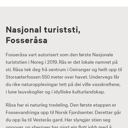
Nasjonal turiststi,
Fosseråsa
Fosseråsa vart autorisert som den første Nasjonale
turiststien i Noreg i 2019. Rås er det lokale namnet på
sti. Råsa tek deg frå sentrum i Geiranger og heilt opp til
Storsæterfossen 550 meter over havet. Undervegs får
du rike naturopplevingar tett på dei ville vasskreftene,
i lune lauvskoglier og i idylliske kulturlandskap.
Råsa har ei naturleg tredeling. Den første etappen er
Fossevandringa opp til Norsk Fjordsenter. Deretter går
du opp lia til Vesterås gard. Her slyngjer stien seg
oppover, og sherpaer har gjort ein flott jobb med å