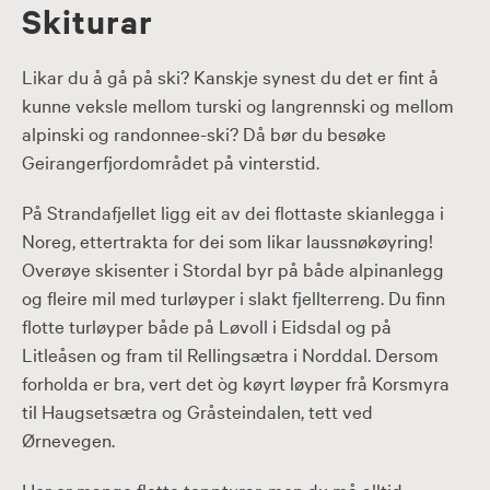
Skiturar
Likar du å gå på ski? Kanskje synest du det er fint å
kunne veksle mellom turski og langrennski og mellom
alpinski og randonnee-ski? Då bør du besøke
Geirangerfjordområdet på vinterstid.
På Strandafjellet ligg eit av dei flottaste skianlegga i
Noreg, ettertrakta for dei som likar laussnøkøyring!
Overøye skisenter i Stordal byr på både alpinanlegg
og fleire mil med turløyper i slakt fjellterreng. Du finn
flotte turløyper både på Løvoll i Eidsdal og på
Litleåsen og fram til Rellingsætra i Norddal. Dersom
forholda er bra, vert det òg køyrt løyper frå Korsmyra
til Haugsetsætra og Gråsteindalen, tett ved
Ørnevegen.
Her er mange flotte toppturar, men du må alltid