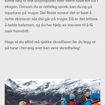
kome deg til fine utsynspunkt eller berre rusle ein tur i
skogen. Dersom du er retteleg sprek, kan du òg gå
toppturar på truger. Dei fleste synest det er best å
nytte skistavar når dei går på truger. Då er det lettare
å halde balansen, og du har hjelp av stavane til å få
meir framdrift.
Hugs at du alltid må sjekke skredfaren før du legg ut
på turar i terreng som kan vere skredfarleg!