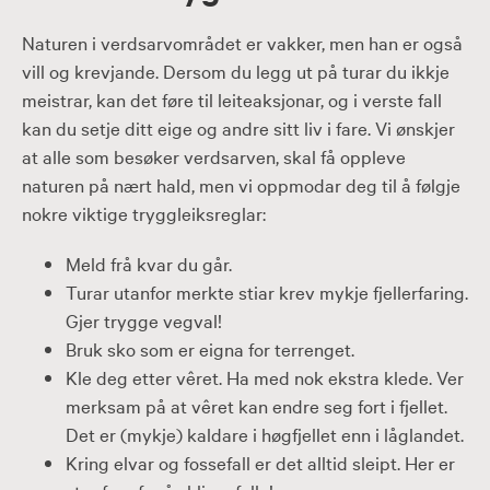
Naturen i verdsarvområdet er vakker, men han er også
vill og krevjande. Dersom du legg ut på turar du ikkje
meistrar, kan det føre til leiteaksjonar, og i verste fall
kan du setje ditt eige og andre sitt liv i fare. Vi ønskjer
at alle som besøker verdsarven, skal få oppleve
naturen på nært hald, men vi oppmodar deg til å følgje
nokre viktige tryggleiksreglar:
Meld frå kvar du går.
Turar utanfor merkte stiar krev mykje fjellerfaring.
Gjer trygge vegval!
Bruk sko som er eigna for terrenget.
Kle deg etter vêret. Ha med nok ekstra klede. Ver
merksam på at vêret kan endre seg fort i fjellet.
Det er (mykje) kaldare i høgfjellet enn i låglandet.
Kring elvar og fossefall er det alltid sleipt. Her er