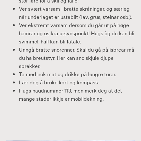
stor fare for å skli og falle!
Ver svært varsam i bratte skråningar, og særleg
når underlaget er ustabilt (lav, grus, steinar osb.).
Ver ekstremt varsam dersom du går ut på høge
hamrar og usikra utsynspunkt! Hugs òg du kan bli
svimmel. Fall kan bli fatale.
Unngå bratte snørenner. Skal du gå på isbrear må
du ha breutstyr. Her kan snø skjule djupe
sprekker.
Ta med nok mat og drikke på lengre turar.
Lær deg å bruke kart og kompass.
Hugs naudnummer 113, men merk deg at det
mange stader ikkje er mobildekning.