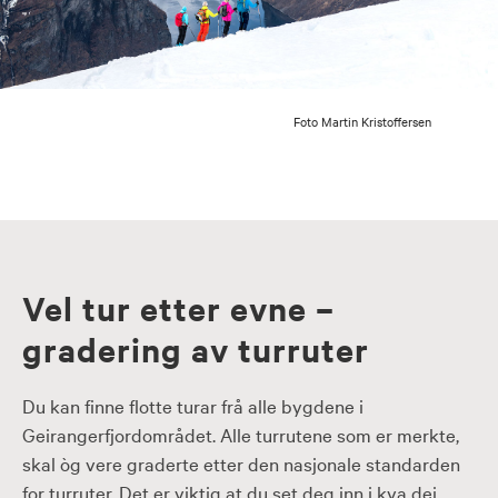
Foto Martin Kristoffersen
Vel tur etter evne –
gradering av turruter
Du kan finne flotte turar frå alle bygdene i
Geirangerfjordområdet. Alle turrutene som er merkte,
skal òg vere graderte etter den nasjonale standarden
for turruter. Det er viktig at du set deg inn i kva dei