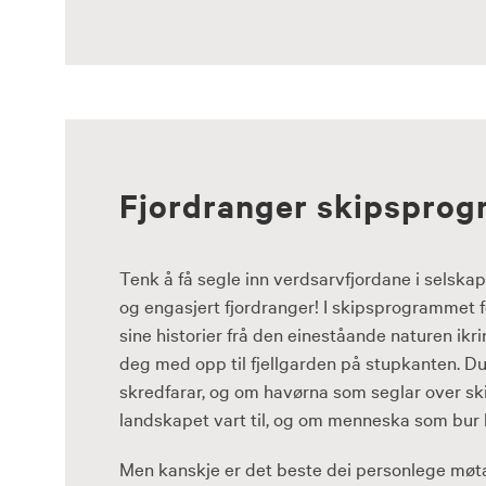
Fjordranger skipsprog
Tenk å få segle inn verdsarvfjordane i selsk
og engasjert fjordranger! I skipsprogrammet f
sine historier frå den eineståande naturen ikr
deg med opp til fjellgarden på stupkanten. D
skredfarar, og om havørna som seglar over ski
landskapet vart til, og om menneska som bur h
Men kanskje er det beste dei personlege møt