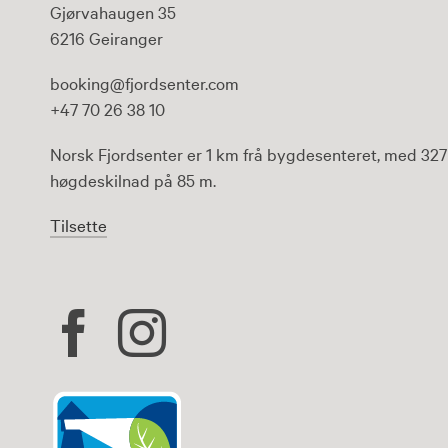
Gjørvahaugen 35
6216 Geiranger
booking@fjordsenter.com
+47 70 26 38 10
Norsk Fjordsenter er 1 km frå bygdesenteret, med 327
høgdeskilnad på 85 m.
Tilsette