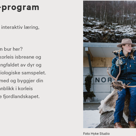
-program
interaktiv læring,
m bur her?
 korleis isbreane og
ngfaldet av dyr og
biologiske samspelet.
 med og byggjer din
nblikk i korleis
e fjordlandskapet.
Foto Hyke Studio