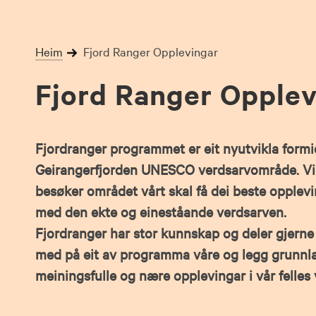
Skip
to
content
Heim
Fjord Ranger Opplevingar
Fjord Ranger Opplev
Fjordranger programmet er eit nyutvikla form
Geirangerfjorden UNESCO verdsarvområde. Vi
besøker området vårt skal få dei beste opplevi
med den ekte og eineståande verdsarven.
Fjordranger har stor kunnskap og deler gjerne
med på eit av programma våre og legg grunnla
meiningsfulle og nære opplevingar i vår felles 