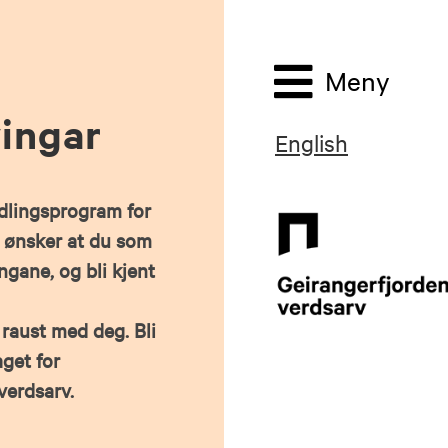
Meny
ingar
English
idlingsprogram for
 ønsker at du som
ngane, og bli kjent
 raust med deg. Bli
get for
verdsarv.