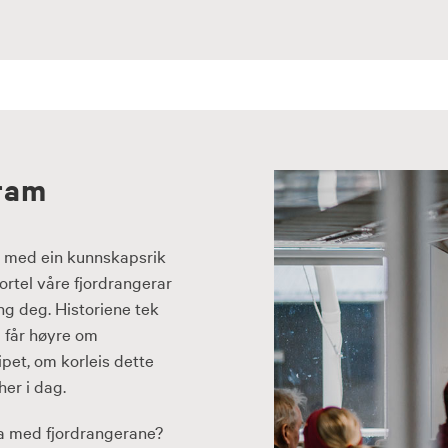
ram
ap med ein kunnskapsrik
ortel våre fjordrangerar
ing deg. Historiene tek
u får høyre om
pet, om korleis dette
er i dag.
a med fjordrangerane?