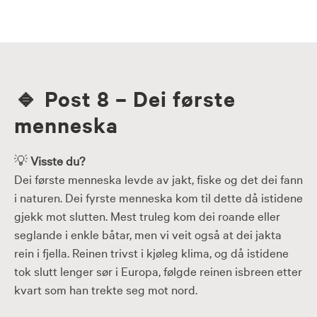
Skip
to
content
🔹
Post 8 – Dei første
menneska
💡
Visste du?
Dei første menneska levde av jakt, fiske og det dei fann
i naturen. Dei fyrste menneska kom til dette då istidene
gjekk mot slutten. Mest truleg kom dei roande eller
seglande i enkle båtar, men vi veit også at dei jakta
rein i fjella. Reinen trivst i kjøleg klima, og då istidene
tok slutt lenger sør i Europa, følgde reinen isbreen etter
kvart som han trekte seg mot nord.