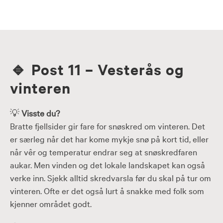
Skip
to
content
🔹
Post 11 – Vesterås og
vinteren
💡
Visste du?
Bratte fjellsider gir fare for snøskred om vinteren. Det
er særleg når det har kome mykje snø på kort tid, eller
når vêr og temperatur endrar seg at snøskredfaren
aukar. Men vinden og det lokale landskapet kan også
verke inn. Sjekk alltid skredvarsla før du skal på tur om
vinteren. Ofte er det også lurt å snakke med folk som
kjenner området godt.